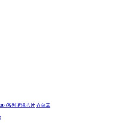
4000系列逻辑芯片
存储器
程