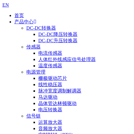
EN
首页
产品中心
DC-DC转换器
DC-DC降压转换器
DC-DC升压转换器
传感器
电流传感器
人体红外线感应信号处理器
温度传感器
电源管理
栅极驱动芯片
线性稳压器
脉冲宽度调制解调器
马达驱动
晶体管达林顿驱动
电压转换器
信号链
运算放大器
音频放大器