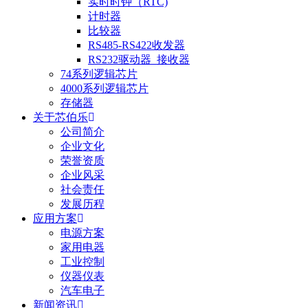
实时时钟（RTC)
计时器
比较器
RS485-RS422收发器
RS232驱动器_接收器
74系列逻辑芯片
4000系列逻辑芯片
存储器
关于芯伯乐
公司简介
企业文化
荣誉资质
企业风采
社会责任
发展历程
应用方案
电源方案
家用电器
工业控制
仪器仪表
汽车电子
新闻资讯