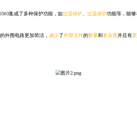
503集成了多种保护功能，如
过流保护
、
过温保护
功能等，能够
的外围电路更加简洁，
减少
了
外部元件
的
数量
和
复杂度
并且有
更