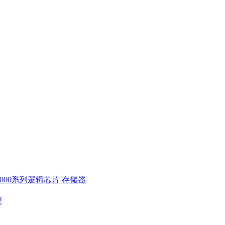
4000系列逻辑芯片
存储器
程