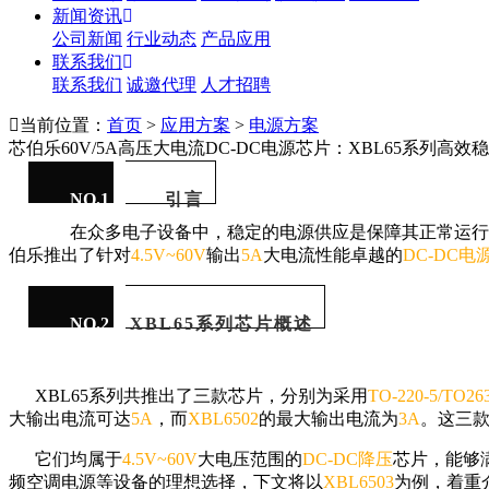
新闻资讯
公司新闻
行业动态
产品应用
联系我们
联系我们
诚邀代理
人才招聘
当前位置：
首页
>
应用方案
>
电源方案
芯伯乐60V/5A高压大电流DC-DC电源芯片：XBL65系列高
NO.1
引言
在众多电子设备中，稳定的电源供应是保障其正常运行
伯乐推出了针对
4.5V~60V
输出
5A
大电流性能卓越的
DC-DC电
NO.2
XBL65系列芯片概述
XBL65系列共推出了三款芯片，分别为采用
TO-220-5/TO26
大输出电流可达
5A
，而
XBL6502
的最大输出电流为
3A
。这三
它们均属于
4.5V~60V
大电压范围的
DC-DC降压
芯片，能够
频空调电源等设备的理想选择，下文将以
XBL6503
为例，着重