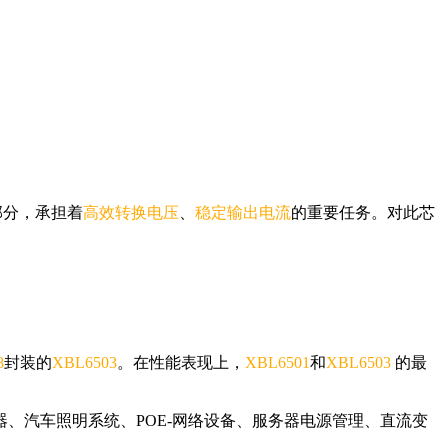
部分，承担着
高效转换电压
、
稳定输出电流
的重要任务。对此芯
8
封装的
XBL6503
。在性能表现上，
XBL6501
和
XBL6503
的最
、汽车照明系统、POE-网络设备、服务器电源管理、直流变