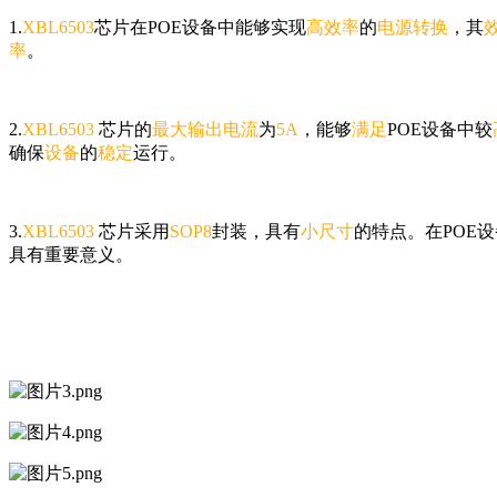
1.
XBL6503
芯片在POE设备中能够实现
高效率
的
电源转换
，其
率
。
2.
XBL6503
芯片的
最大输出电流
为
5A
，能够
满足
POE设备中较
确保
设备
的
稳定
运行。
3.
XBL6503
芯片采用
SOP8
封装，具有
小尺寸
的特点。在POE
具有重要意义。