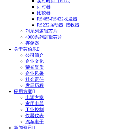
实时时钟（RTC)
计时器
比较器
RS485-RS422收发器
RS232驱动器_接收器
74系列逻辑芯片
4000系列逻辑芯片
存储器
关于芯伯乐
公司简介
企业文化
荣誉资质
企业风采
社会责任
发展历程
应用方案
电源方案
家用电器
工业控制
仪器仪表
汽车电子
新闻资讯