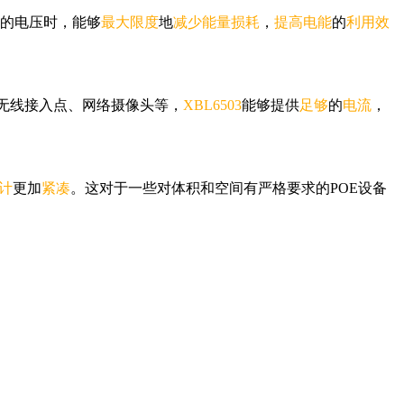
需的电压时，能够
最大限度
地
减少能量损耗
，
提高电能
的
利用效
率无线接入点、网络摄像头等，
XBL6503
能够提供
足够
的
电流
，
计
更加
紧凑
。这对于一些对体积和空间有严格要求的POE设备