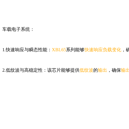
车载电子系统：
1.快速响应与瞬态性能：
XBL65
系列能够
快速响应负载变化
，
2.低纹波与高稳定性：该芯片能够提供
低纹波
的
输出
，确保
输