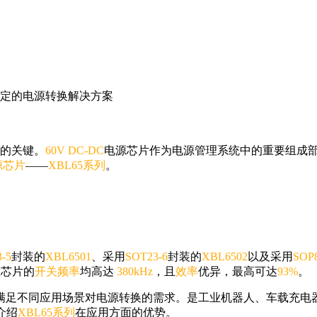
效稳定的电源转换解决方案
的关键。
60V DC-DC
电源芯片作为电源管理系统中的重要组成
源芯片
——
XBL65系列
。
3-5
封装的
XBL6501
、采用
SOT23-6
封装的
XBL6502
以及采用
SOP
款芯片的
开关频率
均高达
380kHz
，且
效率
优异，最高可达
93%
。
满足不同应用场景对电源转换的需求。是工业机器人、车载充电器
介绍
XBL65系列
在应用方面的优势。