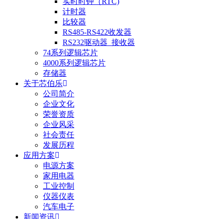
实时时钟（RTC)
计时器
比较器
RS485-RS422收发器
RS232驱动器_接收器
74系列逻辑芯片
4000系列逻辑芯片
存储器
关于芯伯乐
公司简介
企业文化
荣誉资质
企业风采
社会责任
发展历程
应用方案
电源方案
家用电器
工业控制
仪器仪表
汽车电子
新闻资讯