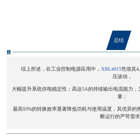
总结
综上所述，在工业控制电源应用中，
XBL4015
凭借其4
压波动，
大幅提升系统供电稳定性；高达5A的持续输出电流能力，
量；
最高93%的转换效率显著降低功耗与使用温度，其优异的热
断运行的严苛需求