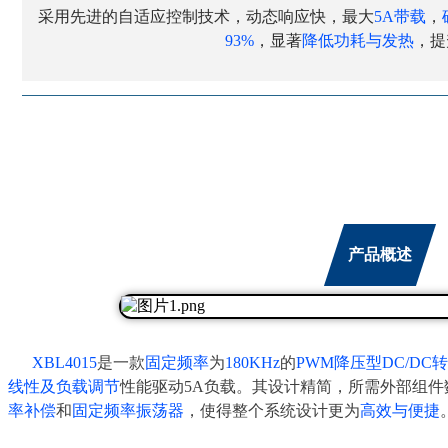
采用先进的自适应控制技术，动态响应快，最大
5A带载
，
93%
，显著
降低功耗与发热
，提
产品概述
XBL4015
是一款
固定频率
为
180KHz
的
PWM降压型DC/DC
线性及负载调节
性能驱动5A负载。其设计精简，所需外部组件
率补偿
和
固定频率振荡器
，使得整个系统设计更为
高效与便捷