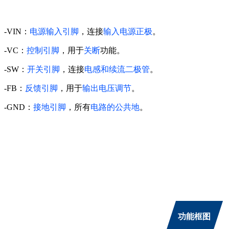
-VIN：
电源输入引脚
，连接
输入电源正极
。
-VC：
控制引脚
，用于
关断
功能。
-SW：
开关引脚
，连接
电感和续流二极管
。
-FB：
反馈引脚
，用于
输出电压调节
。
-GND：
接地引脚
，所有
电路的公共地
。
功能框图