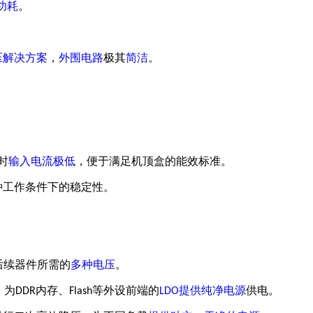
功耗
。
压解决方案
，
外围电路
极其
简洁
。
时
输入电流极低
，便于满足机顶盒的能效标准。
种工作条件下的稳定性。
后续器件所需的
多种电压
。
，为
内存、
等外设
前端的
提供纯净电源
供电。
DDR
Flash
LDO