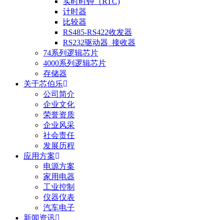
实时时钟（RTC)
计时器
比较器
RS485-RS422收发器
RS232驱动器_接收器
74系列逻辑芯片
4000系列逻辑芯片
存储器
关于芯伯乐
公司简介
企业文化
荣誉资质
企业风采
社会责任
发展历程
应用方案
电源方案
家用电器
工业控制
仪器仪表
汽车电子
新闻资讯