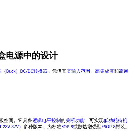
盒电源中
的
设计
压（
）
转换器
，凭借其
宽输入范围
、
高集成度
和
简易
Buck
DC/DC
板空间。它具备
逻辑电平控制
的
关断功能
，可实现
低功耗待机
）
多种版本，为标准
或散热增强型
封装。
1.23V-37V
SOP-8
ESOP-8