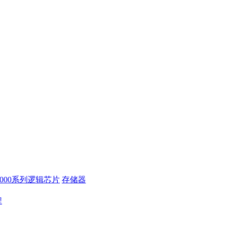
4000系列逻辑芯片
存储器
程