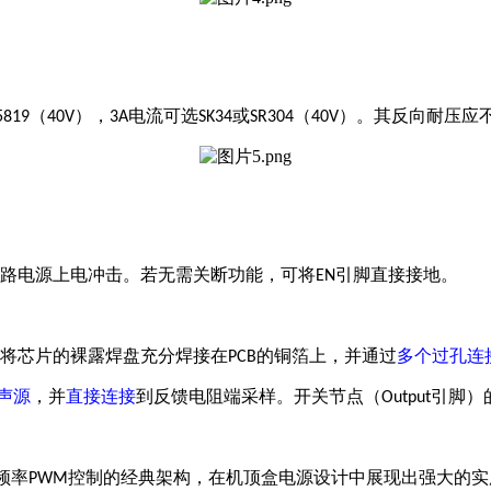
（
），
电流可选
或
（
）。其反向耐压应
5819
40V
3A
SK34
SR304
40V
路电源上电冲击。若无需关断功能，可将
引脚直接接地。
EN
将芯片的裸露焊盘充分焊接在
的铜箔上，并通过
多个过孔连
PCB
声源
，并
直接连接
到
反馈电阻
端采样。开关节点（
引脚）
Output
频率
控制的经典架构，在机顶盒电源设计中展现出强大的实
PWM