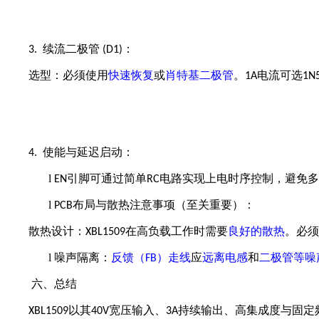
续流二极管
：
3.
(D1)
选型：必须使用
快速恢复
或
肖特基二极管
。
电流可选
1A
1N
使能与延迟启动：
4.
l
引脚可通过简单
电路实现上电时序控制，避免多
EN
RC
l
布局与散热注意事项（至关重要）：
PCB
散热设计：
在
高负
载工作时需要
良好的散热
。必须
XBL1509
l
噪声隔离：
反馈（
）走线
应
远离电感
和
二极管等噪
FB
六、总结
以其
宽压输入、
持续输出、高集成度与固定
XBL1509
40V
3A