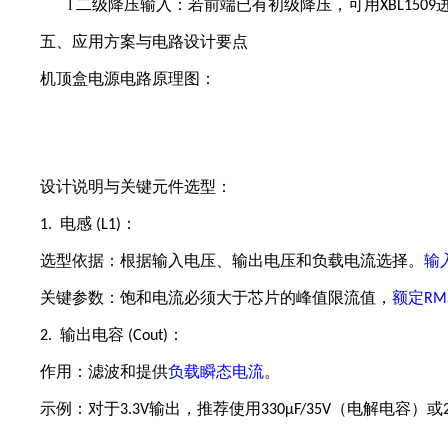
l
二级降压输入：若前端已有初级
降压
，可用
XBL1509
五、应用方案与电路设计要点
机顶盒
电源
电路
原理图
：
设计说明与关键元件选型：
电感
：
1.
(L1)
选型依据：根据输入电压、输出电压和负载电流选择。
输
关键参数：饱和电流必须大于芯片的峰值限流值，
额定
RM
输出电容
：
2.
(Cout)
作用：滤波和提供
负载瞬态电流
。
示例：对于
输出，推荐使用
（电解电容）或
3.3V
330µF/35V