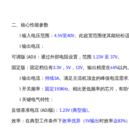
二、核心性能参数
l
输入电压范围：
至
。此超宽范围使其能轻松
4.5V
40V
l
输出电压：
可调版
：通过外部电阻设置，范围
至
。
(ADJ)
1.23V
37V
固定版：
固定档位有
，
，
。输出
精度在
以内
3.3V
5V
12V
±4%
l
输出电流：
持续
。满足主流机顶盒的峰值电流需求
3A
l
开关频率：
固定
。相比更低频率的芯片，有助
150KHz
l
关键电气特性：
反馈基准电压
版
：
典型值
。
(ADJ
)
1.23V (
)
效率：在典型工作条件下
效率优异
（
输出
时效率
达
5V
83%