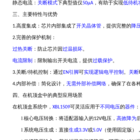
静态电流：
关断模式
下典型值仅
，有助于实现
低待机
50µA
三、主要特性与优势
高度集成：芯片内部集成了
开关晶体管
，提供完整的
降
1.
完善
的保护机制：
2.
过热关断
：防止芯片因
过温损坏
。
电流限制
：限制输出开关电流，提供
过载保护
。
关断
待机控制：通过
引脚
可
实现逻辑电平控制
。
关断
3.
/
EN
内部补偿：简化设计，
无需外部补偿网络
，确保了在各
4.
四、在机顶盒中的典型应用场景
在机顶盒系统中，
可灵活应用于
不同电压
的
器件
：
XBL1509
l
核心电压转换：将适配器输入的
电压，
高效降为
12V
l
系统电压生成：直接
生成
或
（使用固定版）
3.3V
5.0V