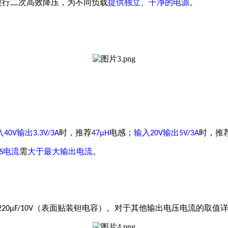
进行二次高效降压，为不同负载
提供独立
、
干净的电源
。
入
输出
时，推荐
电感；
输入
输出
时，推
40V
3.3V/3A
47µH
20V
5V/3A
电流
需
大于最大输出电流
。
S
（表面贴装钽电容）。
对于其他输出电压电流的取值
220µF/10V