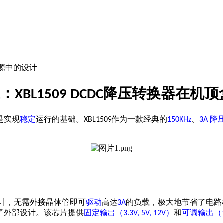
电源中的设计
压：
降压转换器在机顶
XBL1509
DCDC
是实现
稳定
运行的基础。
作为一款经典的
、
降
XBL1509
150KHz
3A
计，无需外接晶体管即可
驱动
高达
的负载，极大地节省了电路
3A
了外部设计。该芯片提供
固定输出（
）
和
可调输出（
3.3V, 5V, 12V