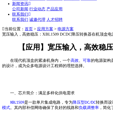
新闻资讯
公司新闻
行业动态
产品应用
联系我们
联系我们
诚邀代理
人才招聘
当前位置：
首页
>
应用方案
>
电源方案
宽压输入，高效稳压：XBL1509 DCDC降压转换器在机顶盒
【应用】
宽压输入，高效稳
在现代机顶盒的紧凑机身内，一个
高效
、
可靠
的电源架构
的设计，成为众多电源设计工程师的理想选择。
一、芯片简介：满足多样化供电需求
是一款单片集成电路，专为
降压型
转换而设
XBL1509
DC/DC
模式
。其内部补偿网络确保了良好的线路和
负载调整率
，简化