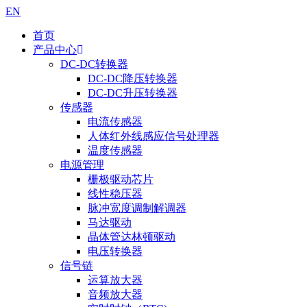
EN
首页
产品中心
DC-DC转换器
DC-DC降压转换器
DC-DC升压转换器
传感器
电流传感器
人体红外线感应信号处理器
温度传感器
电源管理
栅极驱动芯片
线性稳压器
脉冲宽度调制解调器
马达驱动
晶体管达林顿驱动
电压转换器
信号链
运算放大器
音频放大器