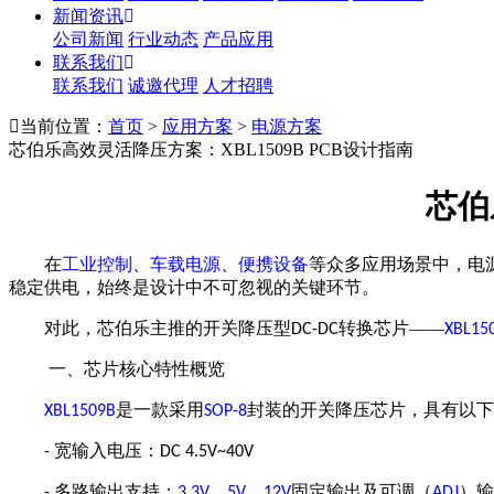
新闻资讯
公司新闻
行业动态
产品应用
联系我们
联系我们
诚邀代理
人才招聘
当前位置：
首页
>
应用方案
>
电源方案
芯伯乐高效灵活降压方案：XBL1509B PCB设计指南
芯伯
在
工业控制
、
车载电源
、
便携设备
等众多应用场景中，电
稳定供电，始终是设计中不可忽视的关键环节。
对此，芯伯乐主推的
开关降压型
转换芯片——
DC-DC
XBL15
一、芯片核心特性概览
是一款采用
封装的开关降压芯片，具有以下
XBL1509B
SOP-8
宽输入电压：
-
DC 4.5V
~
40V
多路输出支持：
、
、
固定输出及可调（
）输
-
3.3V
5V
12V
ADJ