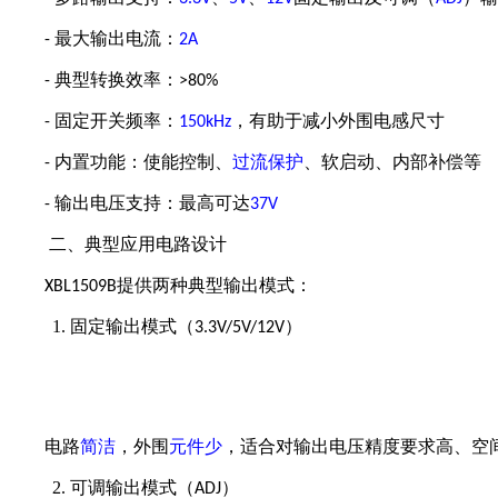
最大输出电流：
-
2A
典型转换效率：
-
>80%
固定开关频率：
，有助于减小外围电感尺寸
-
150kHz
内置功能：使能控制、
过流保护
、软启动、内部补偿等
-
输出电压支持：最高可达
-
37V
二、典型应用电路设计
提供两种典型输出模式：
XBL1509B
1.
固定输出模式
（
）
3.3V/5V/12V
电路
简洁
，外围
元件少
，适合对输出电压精度要求高、空
2.
可调输出模式（
）
ADJ