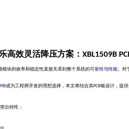
乐
高效灵活降压方案：
XBL1509B
PC
源模块的效率和稳定性直接关系到整个系统的
可靠性
与
性能
。对
成为工程师开发的理想选择
，
本文将
结合其
板设计，提供
09B
PCB
突出特性：
出