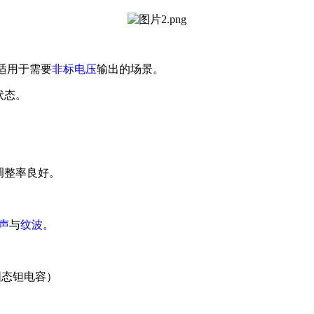
适用于需要
非标电压
输出的场景。
状态。
调整率良好。
声
与
纹波
。
固态钽电容）