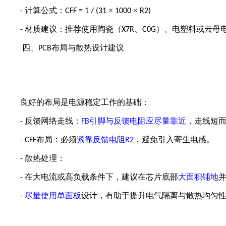
计算公式：
×
×
-
CFF = 1 / (31
1000
R2)
材质建议：推荐使用陶瓷（
、
）、电塑料或云母
-
X7R
C0G
四、
布局与散热设计建议
PCB
良好的布局是电源稳定工作的基础：
反馈网络走线：
引脚与反馈电阻应尽量靠近
，走线短
-
FB
布局：必须
紧靠反馈电阻
，避免引入寄生电感。
- CFF
R2
散热处理：
-
在大电流或高负载条件下，建议在芯片底部
大面积铺地
-
尽量使用单面板
设计，有助于提升电气隔离与散热均匀
-