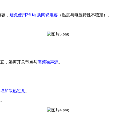
电容，
避免使用
材质陶瓷电容
（温度与电压特性不稳定）。
Z5U
而直，远离开关节点与
高频噪声源
。
并
增加散热过孔
。
性。