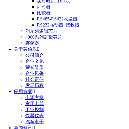
实时时钟（RTC)
计时器
比较器
RS485-RS422收发器
RS232驱动器_接收器
74系列逻辑芯片
4000系列逻辑芯片
存储器
关于芯伯乐
公司简介
企业文化
荣誉资质
企业风采
社会责任
发展历程
应用方案
电源方案
家用电器
工业控制
仪器仪表
汽车电子
新闻资讯