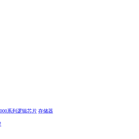
4000系列逻辑芯片
存储器
程