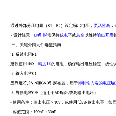
通过外部分压电阻（
、
）设定输出电压，
灵活性高
，
R1
R2
设计注意：
引脚
需保持
低电平
或
悬空
以维持
输出开启
>
EN
三、关键外围元件选型指南
反馈电阻
1.
R1
建议使用
Ω、
精度
的电阻，确保输出电压稳定、线性
1k
1%
输入电容
2.
C1
应靠近芯片
和
引脚布置，用于
抑制输入端的电压噪
VIN
GND
补偿电容
（适用于
输出或高输出电压）
3.
CFF
ADJ
使用条件：输出电压
，或使用低
输出电容（如
-
> 10V
ESR
容值范围：
-
100pF ~ 33nF