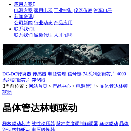
应用方案
电源方案
家用电器
工业控制
仪器仪表
汽车电子
新闻资讯
公司新闻
行业动态
产品应用
联系我们
联系我们
诚邀代理
人才招聘
产品中心
Product Center
DC-DC转换器
传感器
电源管理
信号链
74系列逻辑芯片
4000
系列逻辑芯片
存储器
当前位置：
网站首页
>
产品中心
>
电源管理
>
晶体管达林顿
驱动
晶体管达林顿驱动
栅极驱动芯片
线性稳压器
脉冲宽度调制解调器
马达驱动
晶体
管达林顿驱动
电压转换器