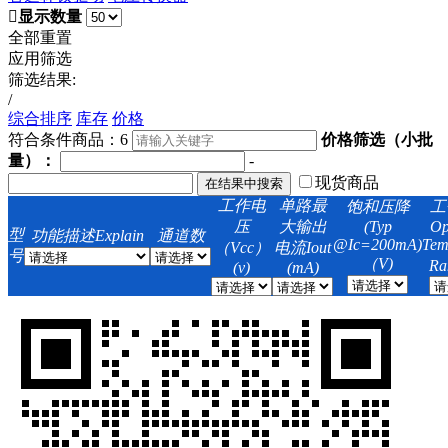
显示数量
全部重置
应用筛选
筛选结果:
/
综合排序
库存
价格
符合条件商品：
6
价格筛选（小批
量）：
-
现货商品
工作电
单路最
饱和压降
工
压
大输出
(Typ
Op
型
功能描述Explain
通道数
@Ic=200mA)
Tem
（Vcc）
电流Iout
号
（V)
Ra
(v)
(mA)