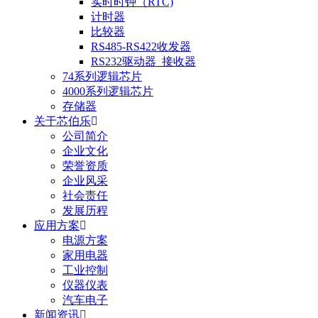
实时时钟（RTC)
计时器
比较器
RS485-RS422收发器
RS232驱动器_接收器
74系列逻辑芯片
4000系列逻辑芯片
存储器
关于芯伯乐
公司简介
企业文化
荣誉资质
企业风采
社会责任
发展历程
应用方案
电源方案
家用电器
工业控制
仪器仪表
汽车电子
新闻资讯