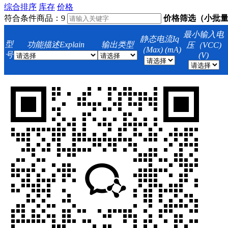
综合排序
库存
价格
符合条件商品：
9
价格筛选（小批
最小输入电
静态电流Iq
型
功能描述Explain
输出类型
压（VCC)
（Max) (mA)
号
(V)