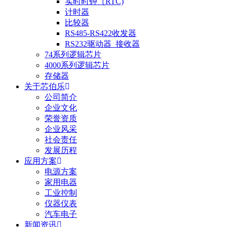
实时时钟（RTC)
计时器
比较器
RS485-RS422收发器
RS232驱动器_接收器
74系列逻辑芯片
4000系列逻辑芯片
存储器
关于芯伯乐
公司简介
企业文化
荣誉资质
企业风采
社会责任
发展历程
应用方案
电源方案
家用电器
工业控制
仪器仪表
汽车电子
新闻资讯