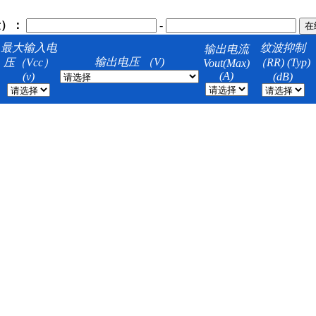
量）：
-
最大输入电
纹波抑制
输出电流
输出电压 （V)
压（Vcc）
（RR) (Typ)
Vout(Max)
(A)
(v)
(dB)