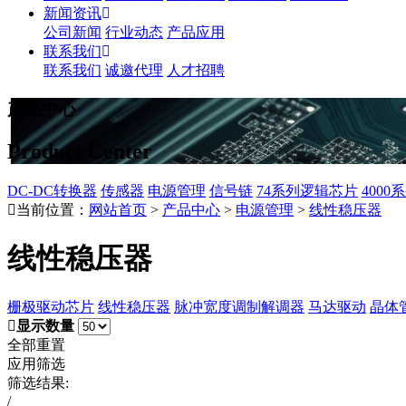
新闻资讯
公司新闻
行业动态
产品应用
联系我们
联系我们
诚邀代理
人才招聘
产品中心
Product Center
DC-DC转换器
传感器
电源管理
信号链
74系列逻辑芯片
400
当前位置：
网站首页
>
产品中心
>
电源管理
>
线性稳压器
线性稳压器
栅极驱动芯片
线性稳压器
脉冲宽度调制解调器
马达驱动
晶体
显示数量
全部重置
应用筛选
筛选结果:
/