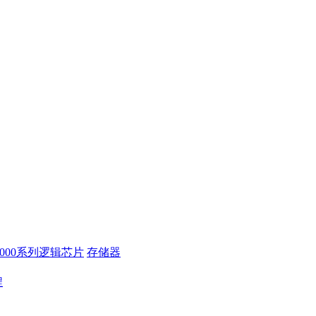
4000系列逻辑芯片
存储器
程