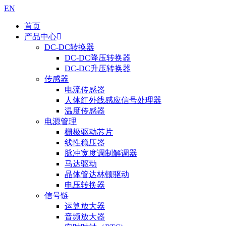
EN
首页
产品中心
DC-DC转换器
DC-DC降压转换器
DC-DC升压转换器
传感器
电流传感器
人体红外线感应信号处理器
温度传感器
电源管理
栅极驱动芯片
线性稳压器
脉冲宽度调制解调器
马达驱动
晶体管达林顿驱动
电压转换器
信号链
运算放大器
音频放大器