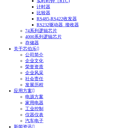
实时时钟（RTC)
计时器
比较器
RS485-RS422收发器
RS232驱动器_接收器
74系列逻辑芯片
4000系列逻辑芯片
存储器
关于芯伯乐
公司简介
企业文化
荣誉资质
企业风采
社会责任
发展历程
应用方案
电源方案
家用电器
工业控制
仪器仪表
汽车电子
新闻资讯