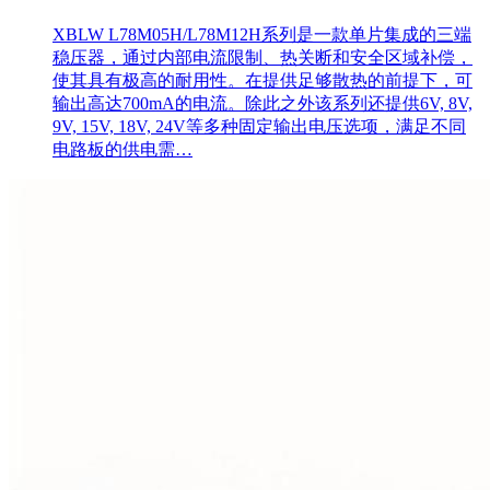
XBLW L78M05H/L78M12H系列是一款单片集成的三端
稳压器，通过内部电流限制、热关断和安全区域补偿，
使其具有极高的耐用性。在提供足够散热的前提下，可
输出高达700mA的电流。除此之外该系列还提供6V, 8V,
9V, 15V, 18V, 24V等多种固定输出电压选项，满足不同
电路板的供电需…