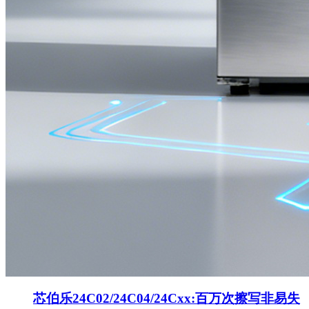
芯伯乐24C02/24C04/24Cxx:百万次擦写非易失