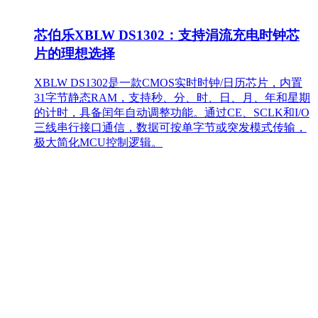
芯伯乐XBLW DS1302：支持涓流充电时钟芯
片的理想选择
XBLW DS1302是一款CMOS实时时钟/日历芯片，内置
31字节静态RAM，支持秒、分、时、日、月、年和星期
的计时，具备闰年自动调整功能。通过CE、SCLK和I/O
三线串行接口通信，数据可按单字节或突发模式传输，
极大简化MCU控制逻辑。