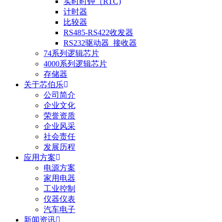
实时时钟（RTC)
计时器
比较器
RS485-RS422收发器
RS232驱动器_接收器
74系列逻辑芯片
4000系列逻辑芯片
存储器
关于芯伯乐
公司简介
企业文化
荣誉资质
企业风采
社会责任
发展历程
应用方案
电源方案
家用电器
工业控制
仪器仪表
汽车电子
新闻资讯