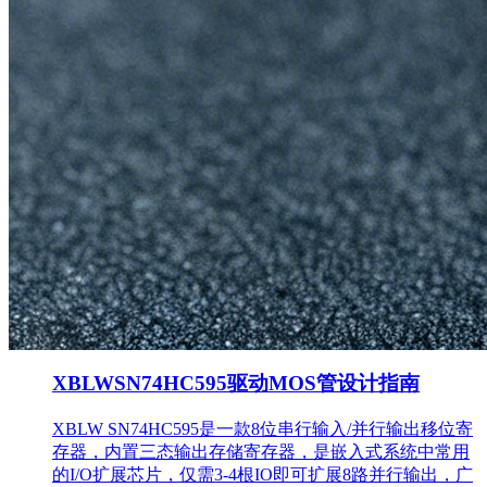
XBLWSN74HC595驱动MOS管设计指南
XBLW SN74HC595是一款8位串行输入/并行输出移位寄
存器，内置三态输出存储寄存器，是嵌入式系统中常用
的I/O扩展芯片，仅需3-4根IO即可扩展8路并行输出，广