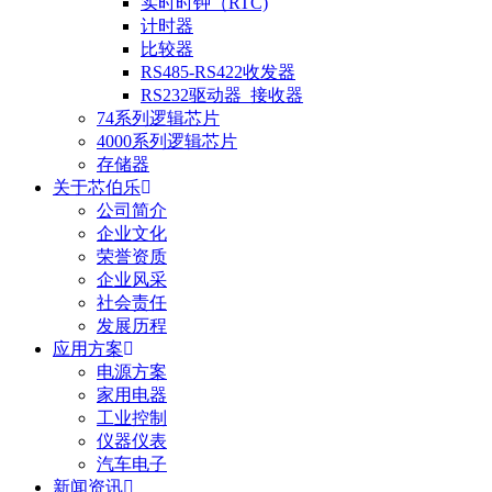
实时时钟（RTC)
计时器
比较器
RS485-RS422收发器
RS232驱动器_接收器
74系列逻辑芯片
4000系列逻辑芯片
存储器
关于芯伯乐
公司简介
企业文化
荣誉资质
企业风采
社会责任
发展历程
应用方案
电源方案
家用电器
工业控制
仪器仪表
汽车电子
新闻资讯