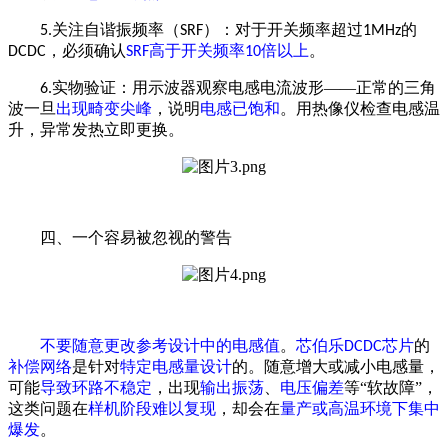
关注自谐振频率（
）：对于开关频率超过
的
5.
SRF
1MHz
，必须确认
高于开关频率
倍以上
。
DCDC
SRF
10
实物验证：用示波器观察电感电流波形——正常的三角
6.
波一旦
出现畸变尖峰
，说明
电感已饱和
。用热像仪检查电感温
升，异常发热立即更换。
四、一个容易被忽视的警告
不要随意更改参考设计中的电感值
。
芯伯乐
芯片
的
DCDC
补偿网络
是针对
特定电感量设计
的。随意增大或减小电感量，
可能
导致环路不稳定
，出现
输出振荡
、
电压偏差
等“软故障”，
这类问题在
样机阶段难以复现
，却会在
量产或高温环境下集中
爆发
。