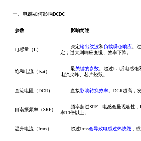
一、电感如何影响
DCDC
参数
影响简述
决定
输出纹波
和
负载瞬态响应
。
电感量（L）
定；过大则响应变慢、效率下降。
最
关键的参数
。超过Isat后电感饱
饱和电流（Isat）
电流尖峰、芯片烧毁。
直流电阻（DCR）
直接
影响转换效率
。DCR越高，
频率超过SRF，电感会呈现容性
自谐振频率（SRF）
率10倍以上。
温升电流（Irms）
超过Irms
会导致电感过热烧毁
，或