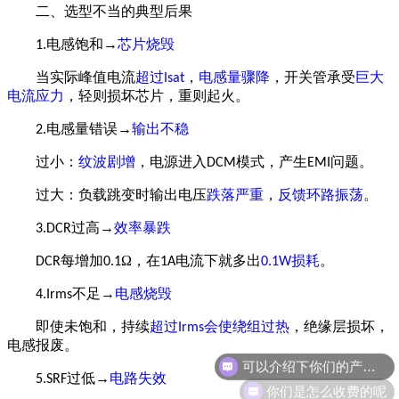
二、选型不当的典型后果
电感饱和→
芯片烧毁
1.
当实际峰值电流
超过
，
电感量骤降
，开关管承受
巨大
I
sat
电流应力
，轻则损坏芯片，重则起火。
电感量错误→
输出不稳
2.
过小：
纹波剧增
，电源进入
模式，产生
问题。
DCM
EMI
过大：负载跳变时输出电压
跌落严重
，
反馈环路振荡
。
过高→
效率暴跌
3.DCR
每增加
Ω，在
电流下就多出
损耗
。
DCR
0.1
1A
0.1W
不足→
电感烧毁
4.Irms
即使未饱和，持续
超过
会使绕组过热
，绝缘层损坏，
Irms
可以介绍下你们的产品么
电感报废。
过低→
电路失效
5.SRF
你们是怎么收费的呢