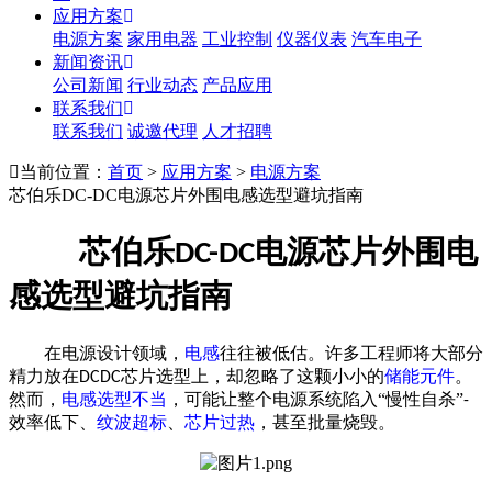
应用方案
电源方案
家用电器
工业控制
仪器仪表
汽车电子
新闻资讯
公司新闻
行业动态
产品应用
联系我们
联系我们
诚邀代理
人才招聘
当前位置：
首页
>
应用方案
>
电源方案
芯伯乐DC-DC电源芯片外围电感选型避坑指南
芯伯乐
电源芯片外围电
DC-DC
感选型避坑指南
在电源设计领域，
电感
往往被低估。许多工程师将大部分
精力放在
芯片选型上，却忽略了这颗小小的
储能元件
。
DCDC
然而，
电感选型不当
，可能让整个电源系统陷入“慢性自杀”
-
效率低下、
纹波超标
、
芯片过热
，甚至批量烧毁。