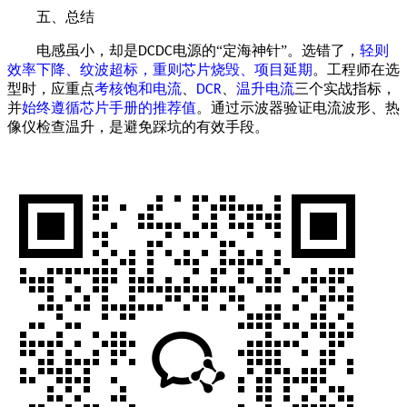
五、
总结
电感虽小，却是
电源的“定海神针”。选错了，
轻则
DCDC
效率下降、纹波超标，重则芯片烧毁、项目延期
。工程师在选
型时，应重点
考核饱和电流
、
、
温升电流
三个实战指标，
DCR
并
始终遵循芯片手册的推荐值
。通过示波器验证电流波形、热
像仪检查温升，是避免踩坑的有效手段。