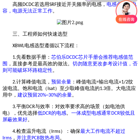
高频
若选用
接近开关频率的电感，
电感会变成电
DCDC
SRF
容，电源无法正常工作
。
三、工程师如何快速选型
电感选型
遵循以下流程：
XBWL
先看数据手册：
芯伯乐
芯片手册会推荐电感值范
1.
DCDC
围
，直接参考是最高效的做法。
切勿随意更改参考设计值，否
则可能破坏环路稳定性
。
计算峰值电流，
预留余量
：峰值电流
输出电流
纹
2.
=
+1/2
波电流。饱和电流（
）至少取峰值电流的
倍。大电流应
Isat
1.3
用中，
建议预留
的余量
。
20%~30%
平衡
与效率：对效率要求高的场景（如电池供
3.
DCR
电），优先选择
低
的电感
。
一体成型电感通常
较低且
DCR
DCR
屏蔽效果好
。
检查温升电流（
）：确保
最大工作电流不超过
4.
Irms
，
并注意
散热布局
。
Irms
PCB