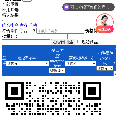
可以介绍下你们的产品么
全部重置
应用筛选
你们是怎么收费的呢
筛选结果:
/
综合排序
库存
价格
符合条件商品：
13
价格筛选（小
批量）：
-
现货商品
接口类
工作电压
型
型
描述Explain
存储结构(bits)
（Vcc）
interface
号
(v)
V
type