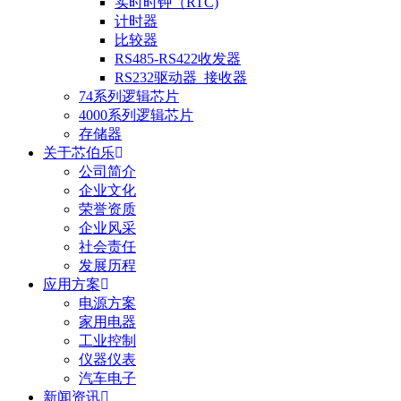
实时时钟（RTC)
计时器
比较器
RS485-RS422收发器
RS232驱动器_接收器
74系列逻辑芯片
4000系列逻辑芯片
存储器
关于芯伯乐
公司简介
企业文化
荣誉资质
企业风采
社会责任
发展历程
应用方案
电源方案
家用电器
工业控制
仪器仪表
汽车电子
新闻资讯