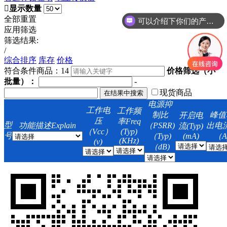
显示数量
全部重置
可以介绍下你们的产品么
应用筛选
筛选结果:
/
综合排序
库存
价格
符合条件商品：
14
价格筛选（小
批量）：
-
现货商品
电源抑
工作电
工作频
制比
峰值
开启电
压
率Freq
型
功能描述Explain
（PSRR)
出电流
流(Typ)
（Vcc）
(Typ)
号
（Typ)
(mA)
（A
(KHz)
(v)
（dB)