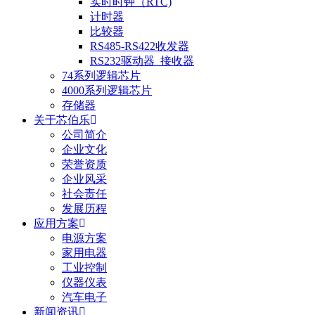
实时时钟（RTC)
计时器
比较器
RS485-RS422收发器
RS232驱动器_接收器
74系列逻辑芯片
4000系列逻辑芯片
存储器
关于芯伯乐
公司简介
企业文化
荣誉资质
企业风采
社会责任
发展历程
应用方案
电源方案
家用电器
工业控制
仪器仪表
汽车电子
新闻资讯