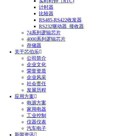
实时时钟（RTC)
计时器
比较器
RS485-RS422收发器
RS232驱动器_接收器
74系列逻辑芯片
4000系列逻辑芯片
存储器
关于芯伯乐
公司简介
企业文化
荣誉资质
企业风采
社会责任
发展历程
应用方案
电源方案
家用电器
工业控制
仪器仪表
汽车电子
新闻资讯