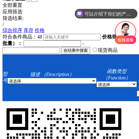
全部重置
应用筛选
可以介绍下你们的产品么
筛选结果:
/
综合排序
库存
价格
符合条件商品：
48
价格筛选（小
批量）：
-
现货商品
函数类型
型
描述 （Description）
（Function）
号