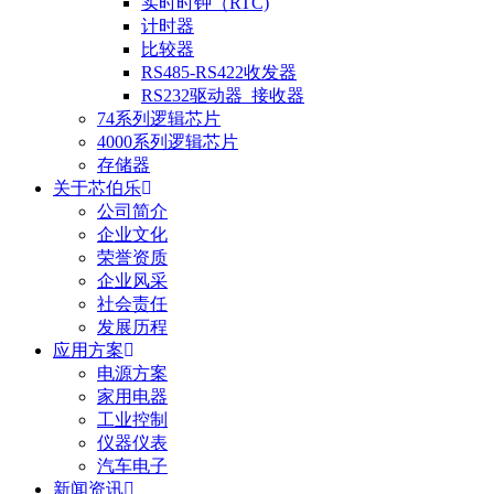
实时时钟（RTC)
计时器
比较器
RS485-RS422收发器
RS232驱动器_接收器
74系列逻辑芯片
4000系列逻辑芯片
存储器
关于芯伯乐
公司简介
企业文化
荣誉资质
企业风采
社会责任
发展历程
应用方案
电源方案
家用电器
工业控制
仪器仪表
汽车电子
新闻资讯