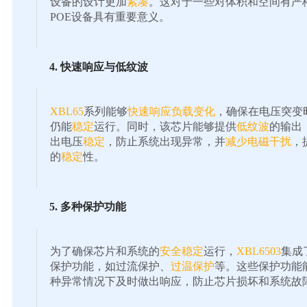
设备的设计更加
紧凑
。这对于一些对体积和空间有严
POE设备具有重要意义。
4. 快速响应与低纹波
XBL65
系列能够
快速响应负载变化
，确保在电压突变
仍能
稳定
运行。同时，该芯片能够提供
低纹波
的输出
出电压
稳定
，防止系统出现异常，并
减少电磁干扰
，
的
稳定
性。
5. 多种保护功能
为了确保芯片和系统的
安全稳定
运行，
XBL6503
集成
保护功能，如过流保护、
过温保护
等。这些保护功能
种异常情况下及时做出响应，防止芯片损坏和系统故