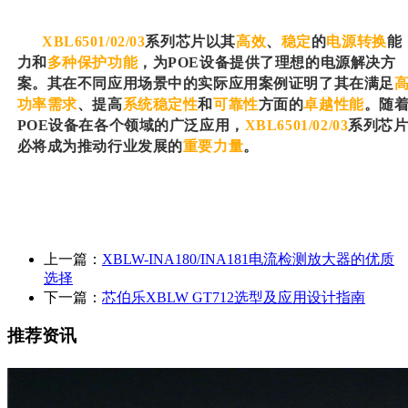
XBL6501/02/03
系列芯片以其
高效
、
稳定
的
电源转换
能
力和
多种保护功能
，为POE设备提供了理想的电源解决方
案。其在不同应用场景中的实际应用案例证明了其在满足
功率需求
、提高
系统稳定性
和
可靠性
方面的
卓越性能
。随
POE设备在各个领域的广泛应用，
XBL6501/02/03
系列芯
必将成为推动行业发展的
重要力量
。
上一篇：
XBLW-INA180/INA181电流检测放大器的优质
选择
下一篇：
芯伯乐XBLW GT712选型及应用设计指南
推荐资讯