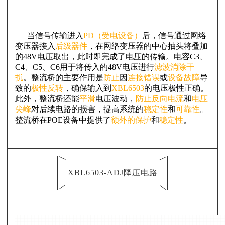
当信号传输进入
PD（受电设备）
后，信号通过网络
变压器接入
后级器件
，在网络变压器的中心抽头将叠加
的48V电压取出，此时即完成了电压的传输。电容C3、
C4、C5、C6用于将传入的48V电压进行
滤波消除干
扰
。整流桥的主要作用是
防止
因
连接错误
或
设备故障
导
致的
极性反转
，确保输入到
XBL6503
的电压极性正确。
此外，整流桥还能
平滑
电压波动，
防止反向电流
和
电压
尖峰
对后续电路的损害，提高系统的
稳定性
和
可靠性
。
整流桥在POE设备中提供了
额外的保护
和
稳定性
。
XBL6503-ADJ降压电路