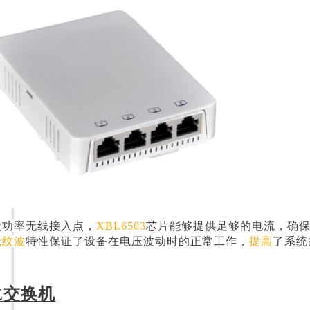
大功率无线接入点，
XBL6503
芯片能够提供足够的电流，确
低纹波
特性保证了设备在电压波动时的正常工作，
提高
了系统
E交换机