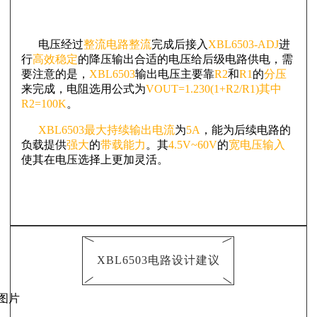
电压经过
整流电路整流
完成后接入
XBL6503-ADJ
进
行
高效稳定
的降压输出合适的电压给后级电路供电，需
要注意的是，
XBL6503
输出电压主要靠
R2
和
R1
的
分压
来完成，电阻选用公式为
VOUT=1.230(1+R2/R1)其中
R2=100K
。
XBL6503最大持续输出电流
为
5A
，能为后续电路的
负载提供
强大
的
带载能力
。其
4.5V~60V
的
宽电压输入
使其在电压选择上更加灵活。
XBL6503电路设计建议