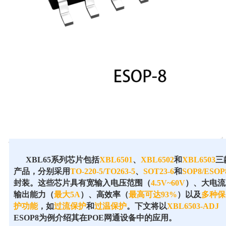
XBL65系列芯片包括
XBL6501
、
XBL6502
和
XBL6503
三
产品，分别采用
TO-220-5/TO263-5
、
SOT23-6
和
SOP8/ESOP
封装。这些芯片具有宽输入电压范围（
4.5V~60V
）、大电流
输出能力（
最大5A
）、高效率（
最高可达93%
）以及
多种保
护功能
，如
过流保护
和
过温保护
。下文将以
XBL6503-ADJ
ESOP8为例介绍其在POE网通设备中的应用。