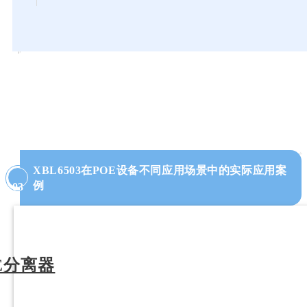
XBL6503在POE设备不同应用场景中的实际应用案
例
03
E分离器