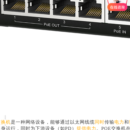
交换机
是一种网络设备，能够通过以太网线缆
同时
传输
电力
和
自身运行，同时为下游设备（如PD）
提供电力
。POE交换机