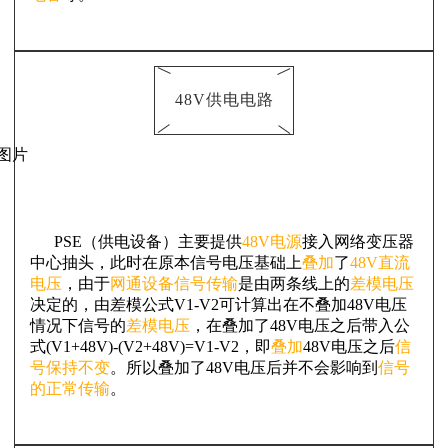
48V供电电路
PSE（供电设备）主要提供
48V电源
接入网络变压器
中心抽头，此时在原本信号电压基础上
叠加
了
48V直流
电压
，由于
网通设备信号传输
是由两条线上的
差模电压
决定的，由差模公式V1-V2可计算出在不叠加48V电压
情况下信号的
差模电压
，在叠加了48V电压之后带入公
式(V1+48V)-(V2+48V)=V1-V2，即
叠加
48V电压之后
信
号保持不变
。所以叠加了48V电压后并不会影响到
信号
的正常传输
。