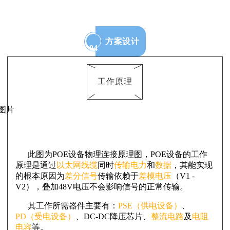
方案设计
04
工作原理
此图为POE设备物理连接原理图，POE设备的工作
原理是通过
以太网线缆
同时
传输电力
和
数据
，其能实现
的根本原因为
差分信号
传输依赖于
差模电压
（V1 -
V2），叠加48V电压不会影响信号的正常传输。
其工作所需器件主要有：
PSE（供电设备）
、
PD（受电设备）
、DC-DC降压芯片、
整流电路
及
电阻
电容
等。