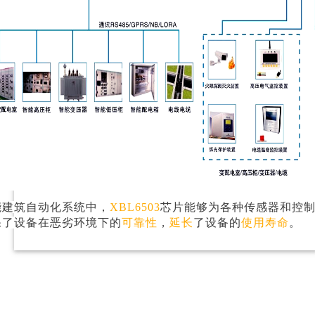
能建筑自动化系统中，
XBL6503
芯片能够为各种传感器和控
保了设备在恶劣环境下的
可靠性
，
延长
了设备的
使用寿命
。