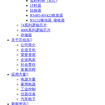
实时时钟（RTC)
计时器
比较器
RS485-RS422收发器
RS232驱动器_接收器
74系列逻辑芯片
4000系列逻辑芯片
存储器
关于芯伯乐
公司简介
企业文化
荣誉资质
企业风采
社会责任
发展历程
应用方案
电源方案
家用电器
工业控制
仪器仪表
汽车电子
新闻资讯