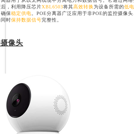
E分离器用于从以太网线缆中分离电力和数据信号。它通过网络
理后，利用降压芯片
XBL6503
将其
高效转换
为设备所需的
低
，确保
稳定供电
。POE分离器广泛应用于非POE的监控摄像
的同时
保持数据信号
完整性。
络摄像头