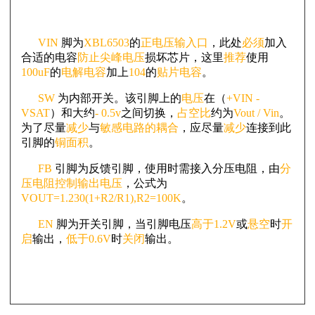
VIN
脚为
XBL6503
的
正电压输入口
，此处
必须
加入
合适的电容
防止尖峰电压
损坏芯片，这里
推荐
使用
100uF
的
电解电容
加上
104
的
贴片电容
。
SW
为内部开关。该引脚上的
电压
在（
+VIN -
VSAT
）和大约
- 0.5v
之间切换，
占空比
约为
Vout / Vin
。
为了尽量
减少
与
敏感电路的耦合
，应尽量
减少
连接到此
引脚的
铜面积
。
FB
引脚为反馈引脚，使用时需接入分压电阻，由
分
压电阻控制输出电压
，公式为
VOUT=1.230(1+R2/R1),R2=100K
。
EN
脚为开关引脚，当引脚电压
高于1.2V
或
悬空
时
开
启
输出，
低于0.6V
时
关闭
输出。