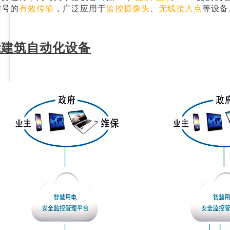
信号的
有效传输
，广泛应用于
监控摄像头
、
无线接入点
等设备
能建筑自动化设备