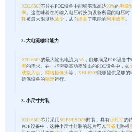
XBL6503
芯片在POE设备中能够实现高达
93%
的
电源
率
。这意味着在将输入电压转换为设备所需的电压时
耗
被最大限度地
减少
，从而
提高
了电能的
利用效率
。
2. 大电流输出能力
XBL6503
的最大输出电流为
5A
，能够满足POE设备中
率
的需求。在一些需要高功率输出的POE设备中，如
线接入点
、
网络摄像头
等，
XBL6503
能够提供足够的
确保设备的
稳定
运行。
3. 小尺寸封装
XBL6503
芯片采用
SOP8/ESOP8
封装，具有
小尺寸
的
POE设备中，这种小尺寸封装的芯片可以
节省
电路板