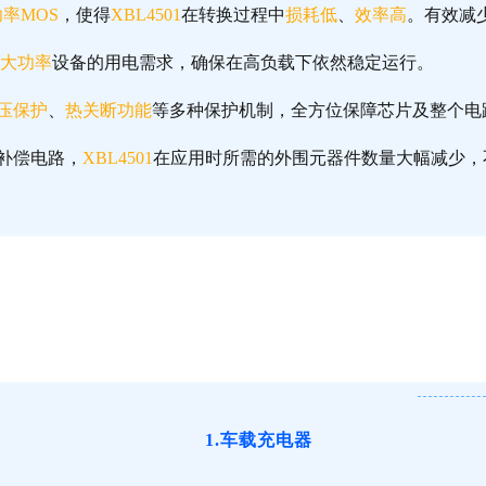
率MOS
，使得
XBL4501
在转换过程中
损耗低
、
效率高
。有效减
大功率
设备的用电需求，确保在高负载下依然稳定运行。
压保护
、
热关断功能
等多种保护机制，全方位保障芯片及整个电
补偿电路，
XBL4501
在应用时所需的外围元器件数量大幅减少，
1.车载充电器