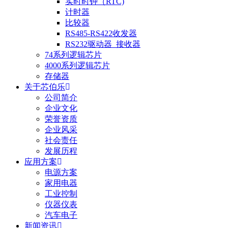
实时时钟（RTC)
计时器
比较器
RS485-RS422收发器
RS232驱动器_接收器
74系列逻辑芯片
4000系列逻辑芯片
存储器
关于芯伯乐
公司简介
企业文化
荣誉资质
企业风采
社会责任
发展历程
应用方案
电源方案
家用电器
工业控制
仪器仪表
汽车电子
新闻资讯