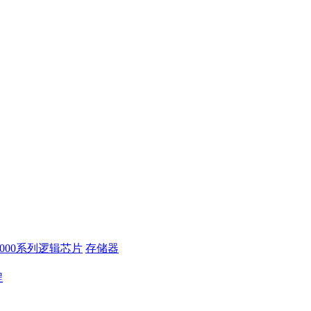
4000系列逻辑芯片
存储器
程