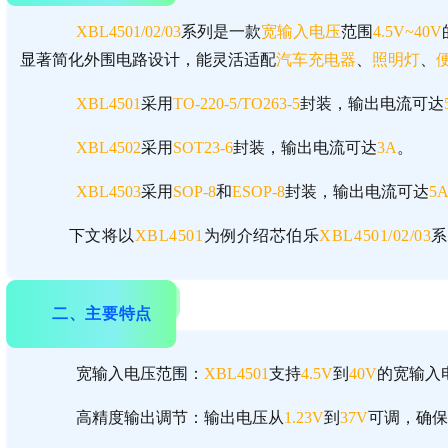
XBL4501/02/03
系列是一款
宽输入电压
范围
4.5V~40V
显著简化外围电路设计，能灵活适配
汽车充电器
、
照明灯
、
XBL4501
采用
TO-220-5/TO263-5
封装，输出电流可达
XBL4502
采用
SOT23-6
封装，输出电流可达
3A
。
XBL4503
采用
SOP-8
和
ESOP-8
封装，输出电流可达
5
下文将以
XBL4501
为例介绍芯伯乐
XBL4501/02/03
系
二、主要特点
宽输入电压范围：
XBL4501
支持
4.5V
到
40V
的宽输入
高精度输出调节：输出电压从
1.23V
到
37V
可调，确保