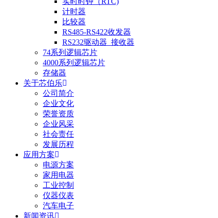
实时时钟（RTC)
计时器
比较器
RS485-RS422收发器
RS232驱动器_接收器
74系列逻辑芯片
4000系列逻辑芯片
存储器
关于芯伯乐
公司简介
企业文化
荣誉资质
企业风采
社会责任
发展历程
应用方案
电源方案
家用电器
工业控制
仪器仪表
汽车电子
新闻资讯