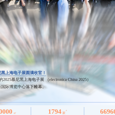
慕尼黑上海电子展圆满收官！
025慕尼黑上海电子展 （electronica China 2025）
新国际博览中心落下帷幕。
0000
1794
6696
+
㎡
家