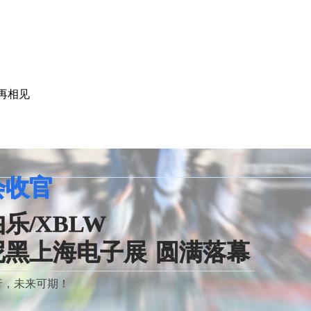
您再相见
会收官
乐/XBLW
尼黑上海电子展
圆满落幕
行，未来可期！