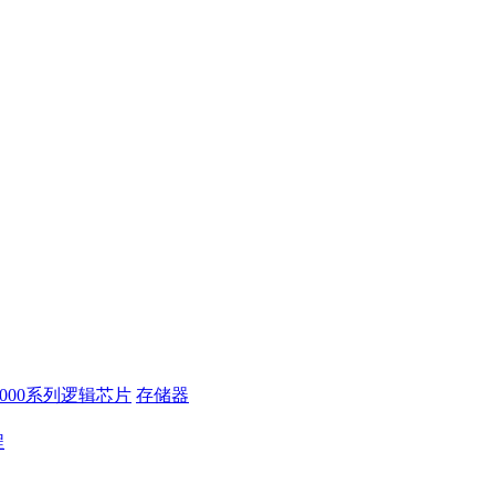
4000系列逻辑芯片
存储器
程