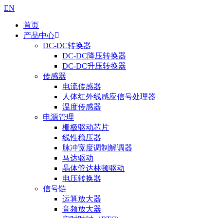
EN
首页
产品中心
DC-DC转换器
DC-DC降压转换器
DC-DC升压转换器
传感器
电流传感器
人体红外线感应信号处理器
温度传感器
电源管理
栅极驱动芯片
线性稳压器
脉冲宽度调制解调器
马达驱动
晶体管达林顿驱动
电压转换器
信号链
运算放大器
音频放大器