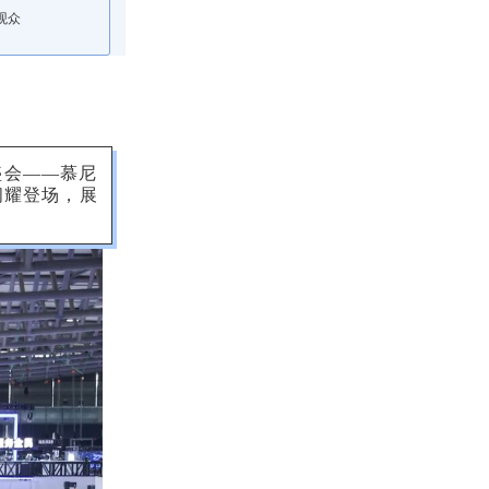
观众
盛会——慕尼
闪耀登场，展