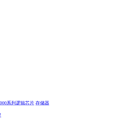
4000系列逻辑芯片
存储器
程