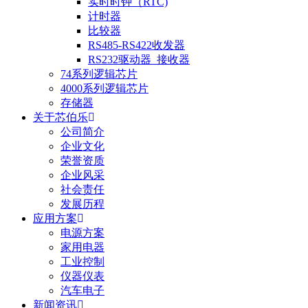
实时时钟（RTC)
计时器
比较器
RS485-RS422收发器
RS232驱动器_接收器
74系列逻辑芯片
4000系列逻辑芯片
存储器
关于芯伯乐
公司简介
企业文化
荣誉资质
企业风采
社会责任
发展历程
应用方案
电源方案
家用电器
工业控制
仪器仪表
汽车电子
新闻资讯