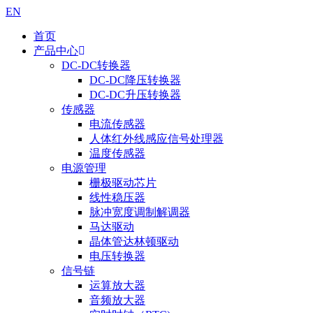
EN
首页
产品中心
DC-DC转换器
DC-DC降压转换器
DC-DC升压转换器
传感器
电流传感器
人体红外线感应信号处理器
温度传感器
电源管理
栅极驱动芯片
线性稳压器
脉冲宽度调制解调器
马达驱动
晶体管达林顿驱动
电压转换器
信号链
运算放大器
音频放大器