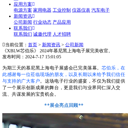
应用方案
电源方案
家用电器
工业控制
仪器仪表
汽车电子
新闻资讯
公司新闻
行业动态
产品应用
联系我们
联系我们
诚邀代理
人才招聘
当前位置：
首页
>
新闻资讯
>
公司新闻
《XBLW芯伯乐》 2024年慕尼黑上海电子展完美收官。
发布时间：2024-7-17 15:01:05
为期三天的
慕尼黑上海电子展
盛会已完美落幕。
芯伯乐，在
此感谢每一位莅临现场的朋友，以及长期以来给予我们信任
与支持的广大客户
。这场电子行业的盛宴，不仅为我们提供
了一个展示创新成果的舞台，更是我们与业界同仁深入交
流、共谋发展的宝贵机会。
**展会亮点回顾**