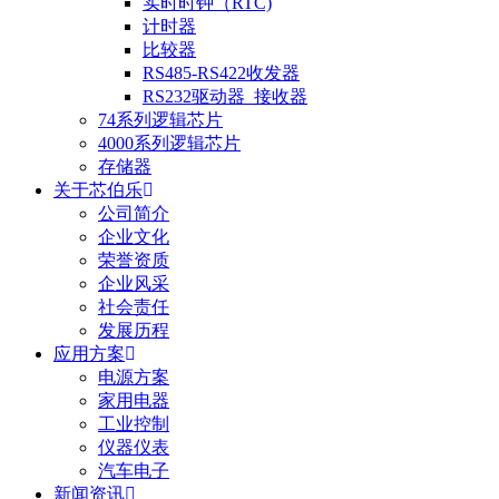
实时时钟（RTC)
计时器
比较器
RS485-RS422收发器
RS232驱动器_接收器
74系列逻辑芯片
4000系列逻辑芯片
存储器
关于芯伯乐
公司简介
企业文化
荣誉资质
企业风采
社会责任
发展历程
应用方案
电源方案
家用电器
工业控制
仪器仪表
汽车电子
新闻资讯